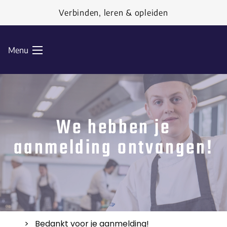
Ga naar de inhoud
Verbinden, leren & opleiden
Menu
We hebben je
aanmelding ontvangen!
Bedankt voor je aanmelding!